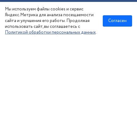
Шиномонтаж
Мы используем файлы cookies и сервис
Сезонное хранение
Яндекс.Метрика для анализа посещаемости
сайта и улучшения его работы. Продолжая
Согласен
использовать сайт, вы соглашаетесь с
Политикой обработки персональных данных
.
Новосибирск
:
8 (383) 383-08-73
nsk@kolesonsk.ru
© 2026 все права защищены.
Политика конфиденциальности
Согласие на обработку ПД
·
Информация на сайте — не является публичной офертой, согласно ст. №437