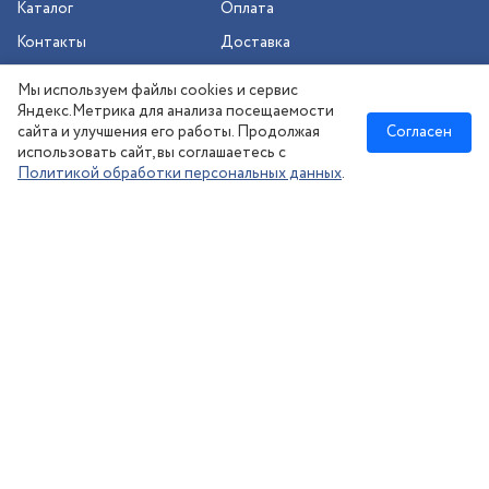
Каталог
Оплата
Контакты
Доставка
Шиномонтаж
Мы используем файлы cookies и сервис
Сезонное хранение
Яндекс.Метрика для анализа посещаемости
сайта и улучшения его работы. Продолжая
Согласен
использовать сайт, вы соглашаетесь с
Политикой обработки персональных данных
.
Новосибирск
:
8 (383) 383-08-73
nsk@kolesonsk.ru
© 2026 все права защищены.